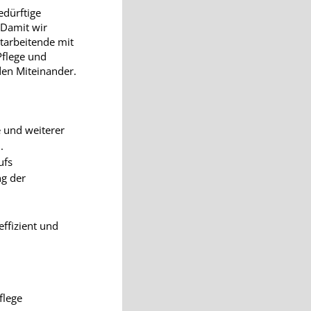
edürftige
 Damit wir
tarbeitende mit
Pflege und
en Miteinander.
 und weiterer
.
ufs
g der
ffizient und
flege