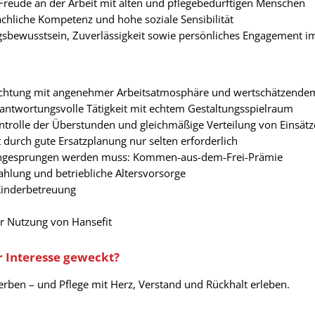
Freude an der Arbeit mit alten und pflegebedürftigen Menschen
chliche Kompetenz und hohe soziale Sensibilität
sbewusstsein, Zuverlässigkeit sowie persönliches Engagement im
chtung mit angenehmer Arbeitsatmosphäre und wertschätzende
erantwortungsvolle Tätigkeit mit echtem Gestaltungsspielraum
ntrolle der Überstunden und gleichmäßige Verteilung von Einsät
t durch gute Ersatzplanung nur selten erforderlich
ngesprungen werden muss: Kommen-aus-dem-Frei-Prämie
hlung und betriebliche Altersvorsorge
Kinderbetreuung
er Nutzung von Hansefit
r Interesse geweckt?
erben – und Pflege mit Herz, Verstand und Rückhalt erleben.