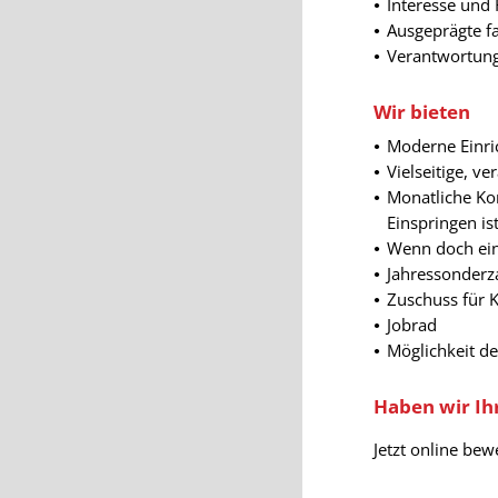
Interesse und 
Ausgeprägte fa
Verantwortung
Wir bieten
Moderne Einri
Vielseitige, v
Monatliche Ko
Einspringen is
Wenn doch ei
Jahressonderza
Zuschuss für 
Jobrad
Möglichkeit d
Haben wir Ih
Jetzt online bew