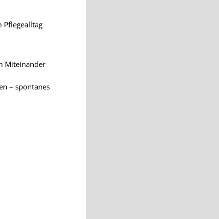
 Pflegealltag
m Miteinander
zen – spontanes